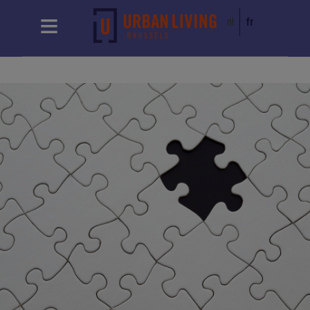
nl
fr