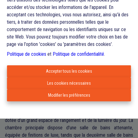
3
2
100 m²
accéder et/ou stocker les informations de l'appareil. En
acceptant ces technologies, vous nous autorisez, ainsi qu'à des
tiers, à traiter des données personnelles telles que le
Découvrez ce bel appartement dans le quartier animé de Laeken,
comportement de navigation ou les identifiants uniques sur ce
idéal pour ceux qui recherchent confort et modernité. Avec une
site Web. Vous pouvez toujours modifier votre choix en bas de
surface habitable de 100m², cet appartement offre un intérieur
page via l'option 'cookies' ou 'paramètres des cookies'.
spacieux et lumineux parfait pour un style de vie dynamique.
Politique de cookies
et
Politique de confidentialité
.
Dès l'entrée, vous êtes accueilli dans un espace de vie accueillant
avec de grandes fenêtres qui fournissent une abondance de
Accepter tous les cookies
lumière naturelle. L'agencement ouvert se prolonge sans effort
dans l'élégante cuisine, qui est équipée d'appareils modernes et
Les cookies nécessaires
de nombreux espaces de rangement - un rêve pour tout amateur
Modifier les préférences
de cuisine.
L'appartement comprend deux chambres spacieuses, chacune
dotée d'un grand espace de rangement et de la lumière du jour. La
chambre principale dispose d'une salle de bains attenante,
équipée de finitions de luxe, tandis que la deuxième salle de bains