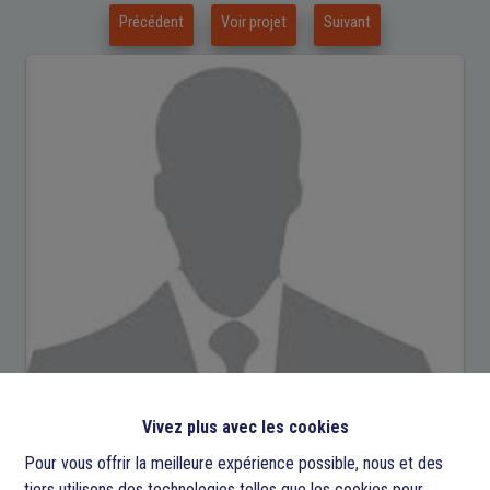
Précédent
Voir projet
Suivant
Demande d'informations
Vivez plus avec les cookies
Pour vous offrir la meilleure expérience possible, nous et des
tiers utilisons des technologies telles que les cookies pour