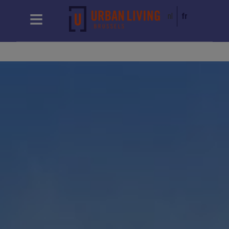
nl
fr