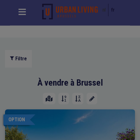
nl
fr
Filtre
À vendre à Brussel
OPTION