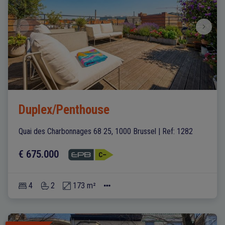
Duplex/Penthouse
Quai des Charbonnages 68 25, 1000 Brussel
|
Ref
: 
1282
€ 675.000
4
2
173 m²