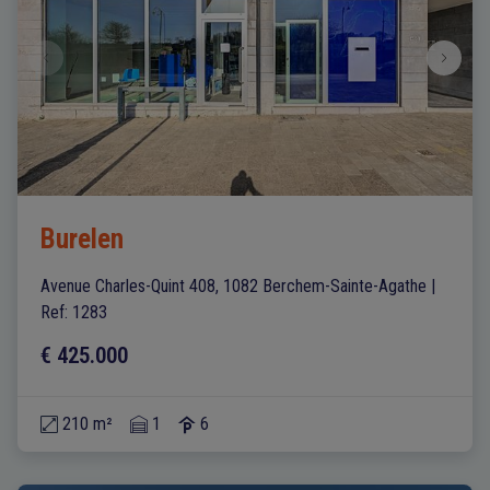
Burelen
Avenue Charles-Quint 408, 1082 Berchem-Sainte-Agathe
|
Ref
: 
1283
€ 425.000
210 m²
1
6