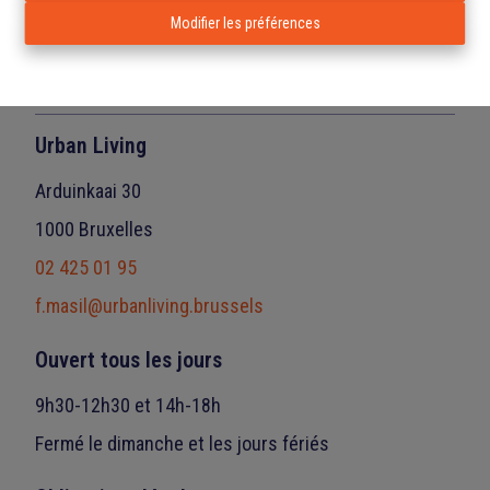
500 m²
Modifier les préférences
Urban Living
Arduinkaai 30
1000 Bruxelles
02 425 01 95
f.masil@urbanliving.brussels
Ouvert tous les jours
9h30-12h30 et 14h-18h
Fermé le dimanche et les jours fériés