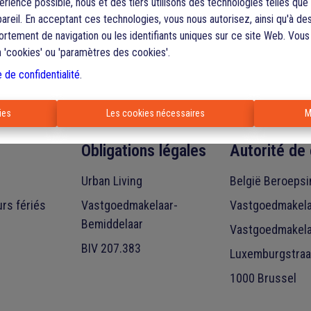
périence possible, nous et des tiers utilisons des technologies telles qu
pareil. En acceptant ces technologies, vous nous autorisez, ainsi qu'à des
ortement de navigation ou les identifiants uniques sur ce site Web. Vou
n 'cookies' ou 'paramètres des cookies'.
e de confidentialité
.
ies
Les cookies nécessaires
M
Obligations légales
Autorité de 
Urban Living
België Beroepsi
urs fériés
Vastgoedmakelaar-
Vastgoedmakela
Bemiddelaar
Vastgoedmakela
BIV 207.383
Luxemburgstraa
1000 Brussel