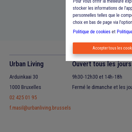
Pour vous offrir la meilleure ex
stocker les informations de l'ap
personnelles telles que le comp
choix en bas de page via l'optio
Politique de cookies
et
Politiqu
Accepter tous les cook
Urban Living
Ouvert tous les jours
Arduinkaai 30
9h30-12h30 et 14h-18h
1000 Bruxelles
Fermé le dimanche et les jo
02 425 01 95
f.masil@urbanliving.brussels