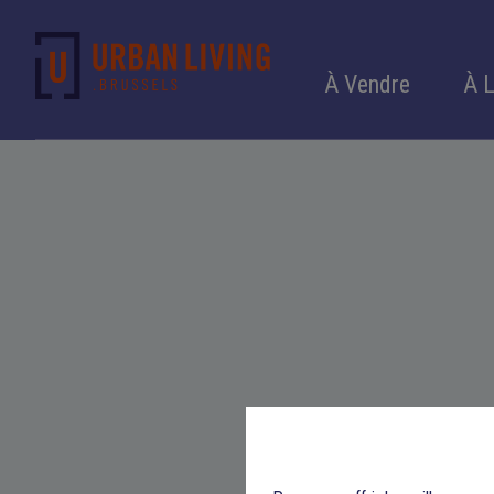
À Vendre
À 