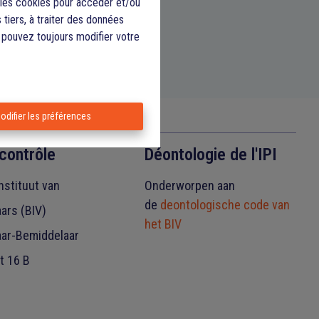
e les cookies pour accéder et/ou
 tiers, à traiter des données
s pouvez toujours modifier votre
odifier les préférences
contrôle
Déontologie de l'IPI
nstituut van
Onderworpen aan
de
deontologische code van
ars (BIV)
het BIV
ar-Bemiddelaar
t 16 B