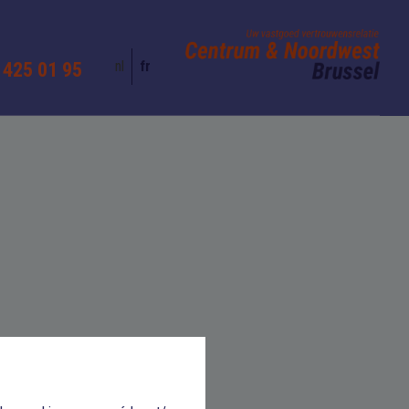
nl
fr
 425 01 95