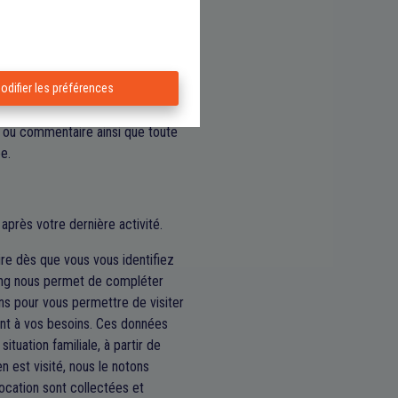
 de votre propriété nécessite un
es que les données du bien, les
timation gratuite implique
mation, à la fois sur la base de
odifier les préférences
 ou commentaire ainsi que toute
e.
après votre dernière activité.
re dès que vous vous identifiez
ening nous permet de compléter
ons pour vous permettre de visiter
ent à vos besoins. Ces données
tuation familiale, à partir de
n est visité, nous le notons
location sont collectées et