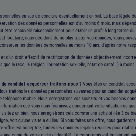
onnelles en vue de conclure éventuellement un bail. La base légale du
nservation des données personnelles est d’au moins 6 mois, mais dépend 
ut être renouvelé raisonnablement pour établir un profil à long terme du 
idat-locataire, nous décidons de ne plus traiter vos données, vous pouvez
conserver les données personnelles au moins 10 ans, d’après notre respo
 et d'un droit effectif de rectification de données objectivement incor
es que la race, la religion, l'orientation sexuelle, l’état de santé…) à mo
 du candidat-acquéreur traitons-nous ?
Vous êtes un candidat-acqu
 Nous traitons les données personnelles suivantes pour un candidat-acqu
 téléphone mobile. Nous enregistrons vos souhaits et vos besoins conc
 information que vous nous fournissez concernant votre situation ou que
s visitez un bien, nous enregistrons cela comme une activité liée à ce bi
 ligne, voit qu'une visite a eu lieu. Si vous faites une offre, nous gardero
tre-offre est acceptée, toutes les données légales requises pour établi
 une copie de votre carte d'identité). Le compromis est également sa