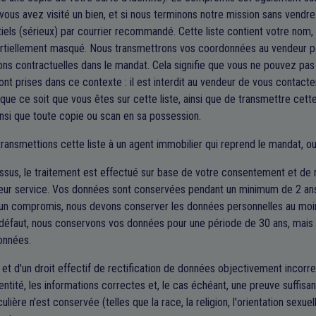
 vous avez visité un bien, et si nous terminons notre mission sans vendre
tiels (sérieux) par courrier recommandé. Cette liste contient votre nom,
rtiellement masqué. Nous transmettrons vos coordonnées au vendeur pou
ns contractuelles dans le mandat. Cela signifie que vous ne pouvez pas 
ont prises dans ce contexte : il est interdit au vendeur de vous contacter 
que ce soit que vous êtes sur cette liste, ainsi que de transmettre cette
ainsi que toute copie ou scan en sa possession.
transmettions cette liste à un agent immobilier qui reprend le mandat, ou
ssus, le traitement est effectué sur base de votre consentement et de no
leur service. Vos données sont conservées pendant un minimum de 2 ans.
un compromis, nous devons conserver les données personnelles au moi
r défaut, nous conservons vos données pour une période de 30 ans, mais
onnées.
et d'un droit effectif de rectification de données objectivement incorre
entité, les informations correctes et, le cas échéant, une preuve suffisa
ière n'est conservée (telles que la race, la religion, l'orientation sexuel