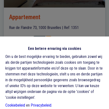
Appartement
Rue de Flandre 73, 1000 Bruxelles
|
Ref
: 
1351
€ 295.000
Een betere ervaring via cookies
1
1
62 m²
Om u de best mogelijke ervaring te bieden, gebruiken zowel wij
als derde partijen technologieën zoals cookies om toegang te
krijgen tot apparaatinformatie en/of deze op te slaan. Door in te
stemmen met deze technologieën, stelt u ons en derde partijen
in de mogelijkheid persoonlijke gegevens zoals browsegedrag
of unieke ID's op deze website te verwerken. U kan uw keuze
altijd wijzigen onderaan de pagina via de optie 'cookies' of
'cookie instellingen'.
Cookiebeleid
en
Privacybeleid
.