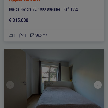
Rue de Flandre 73, 1000 Bruxelles
|
Ref
: 
1352
€ 315.000
1
1
58.5 m²