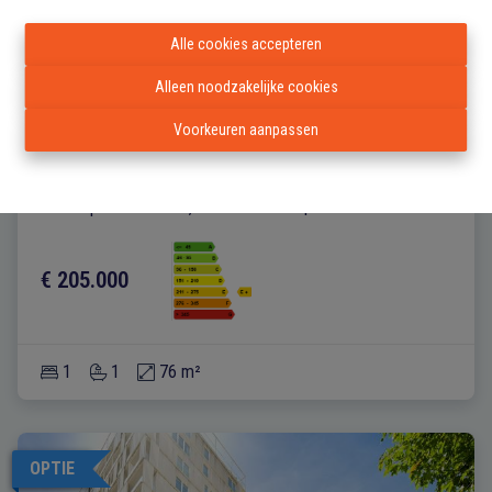
Alle cookies accepteren
Alleen noodzakelijke cookies
Voorkeuren aanpassen
Appartement
Antwerpselaan 20 1.1, 1000 Bruxelles
|
Ref
: 
1232
€ 205.000
1
1
76 m²
OPTIE